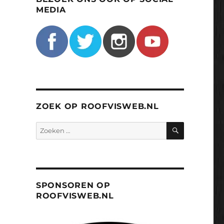
MEDIA
ZOEK OP ROOFVISWEB.NL
ZOEKEN
Zoeken
naar:
SPONSOREN OP
ROOFVISWEB.NL
urs bij Wout van Leeuwen.”