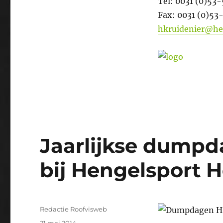
Tel: 0031 (0)53
Fax: 0031 (0)53
hkruidenier@he
Jaarlijkse dumpd
bij Hengelsport H
Auteur
Redactie Roofvisweb
Geplaatst
21 mei 2014