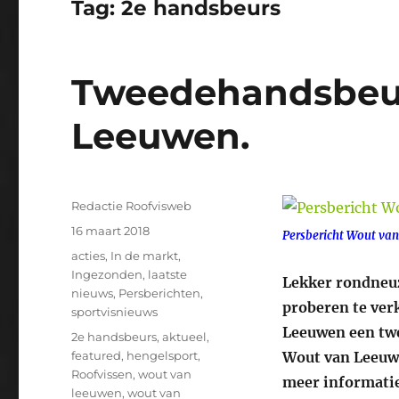
Tag:
2e handsbeurs
Tweedehandsbeur
Leeuwen.
Auteur
Redactie Roofvisweb
Geplaatst
16 maart 2018
Persbericht Wout va
op
Categorieën
acties
,
In de markt
,
Ingezonden
,
laatste
Lekker rondneuz
nieuws
,
Persberichten
,
proberen te ver
sportvisnieuws
Leeuwen een twee
Tags
2e handsbeurs
,
aktueel
,
featured
,
hengelsport
,
Wout van Leeuwe
Roofvissen
,
wout van
meer informatie 
leeuwen
,
wout van