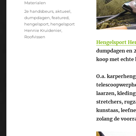
Materialen
Tags
2e handsbeurs
,
aktueel
,
dumpdagen
,
featured
,
hengelsport
,
hengelsport
Hennie Kruidenier
,
Roofvissen
Hengelsport He
dumpdagen en 2e
koop met echte 
O.a. karperheng
telescoopwerphe
laarzen, kleding
stretchers, rugz
kunstaas, leefne
zolang de voorra