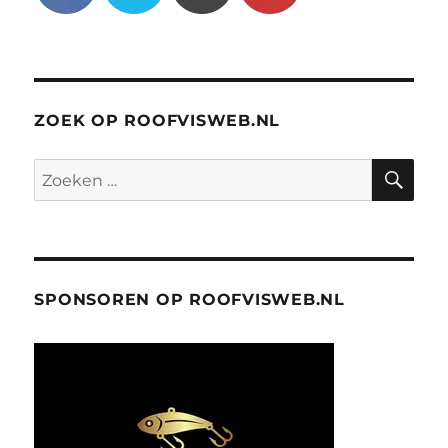
ZOEK OP ROOFVISWEB.NL
ZO
Zoeken
naar:
SPONSOREN OP ROOFVISWEB.NL