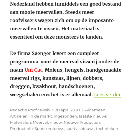
Nederland hebben inmiddels een goed bestand
aan mooie meervallen. Steeds meer
roofvissers wagen zich om op de imposante
meervallen te vissen. Het materiaal is
essentieel om deze monsters te landen.
De firma Saenger levert een compleet
programma voor de meerval visserij onder de
naam
Uni Cat
. Molens, hengels, handgemaakte
meerval rigs, kunstaas, lijnen, dobbers,
dreggen, kwakhout, handschoenen,
“Uni
weegschalen enz het is er allemaal.
Lees verder
Auteur
Geplaatst
Categorieën
Redactie Roofvisweb
30 april 2020
Algemeen
,
op
Artikelen
,
In de markt
,
Ingezonden
,
laatste nieuws
,
Materialen
,
Meerval
,
nieuw
,
Nieuwe Producten
,
Productinfo
,
Sponsornieuws
,
sportvisnieuws
,
technieken