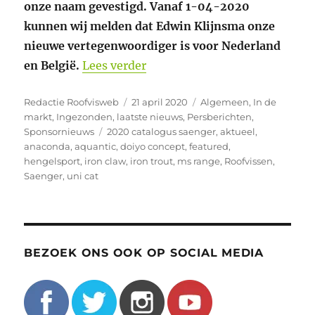
onze naam gevestigd. Vanaf 1-04-2020
kunnen wij melden dat Edwin Klijnsma onze
nieuwe vertegenwoordiger is voor Nederland
“Edwin Klijnsma nieuwe Nede
en België.
Lees verder
Auteur
Geplaatst
Categorieën
Redactie Roofvisweb
21 april 2020
Algemeen
,
In de
op
markt
,
Ingezonden
,
laatste nieuws
,
Persberichten
,
Tags
Sponsornieuws
2020 catalogus saenger
,
aktueel
,
anaconda
,
aquantic
,
doiyo concept
,
featured
,
hengelsport
,
iron claw
,
iron trout
,
ms range
,
Roofvissen
,
Saenger
,
uni cat
BEZOEK ONS OOK OP SOCIAL MEDIA