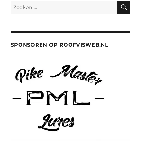
ZO
Zoeken
naar:
SPONSOREN OP ROOFVISWEB.NL