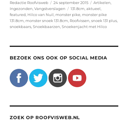
Auteur
Geplaatst
Categorieën
Redactie Roofvisweb
24 september 2015
Artikelen
,
op
Tags
Ingezonden
,
Vangstverslagen
131.8cm
,
aktueel
,
featured
,
Hilco van Nuil
,
monster pike
,
monster pike
131.8cm
,
monster snoek 131.8cm
,
Roofvissen
,
snoek 131 plus
,
snoekbaars
,
Snoekbaarzen
,
Snoekenjacht met Hilco
BEZOEK ONS OOK OP SOCIAL MEDIA
ZOEK OP ROOFVISWEB.NL