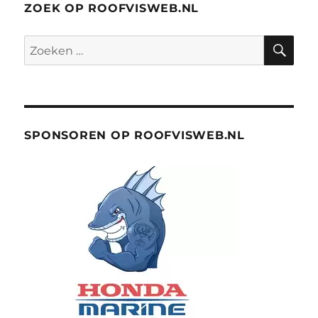
ZOEK OP ROOFVISWEB.NL
ZO
Zoeken
naar:
SPONSOREN OP ROOFVISWEB.NL