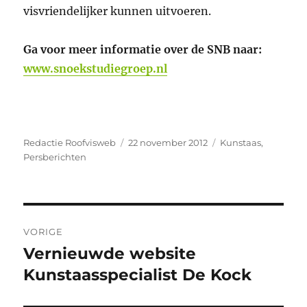
visvriendelijker kunnen uitvoeren.
Ga voor meer informatie over de SNB naar:
www.snoekstudiegroep.nl
Auteur
Geplaatst
Categorieën
Redactie Roofvisweb
22 november 2012
Kunstaas
,
op
Persberichten
Bericht
VORIGE
navigatie
Vernieuwde website
Vorig
bericht:
Kunstaasspecialist De Kock