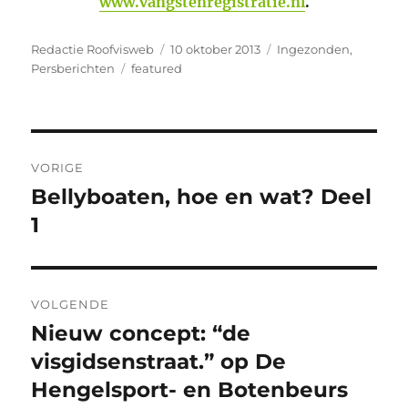
www.vangstenregistratie.nl
.
Auteur
Geplaatst
Categorieën
Redactie Roofvisweb
10 oktober 2013
Ingezonden
,
Tags
op
Persberichten
featured
Bericht
VORIGE
navigatie
Bellyboaten, hoe en wat? Deel
Vorig
bericht:
1
VOLGENDE
Nieuw concept: “de
Volgend
bericht:
visgidsenstraat.” op De
Hengelsport- en Botenbeurs