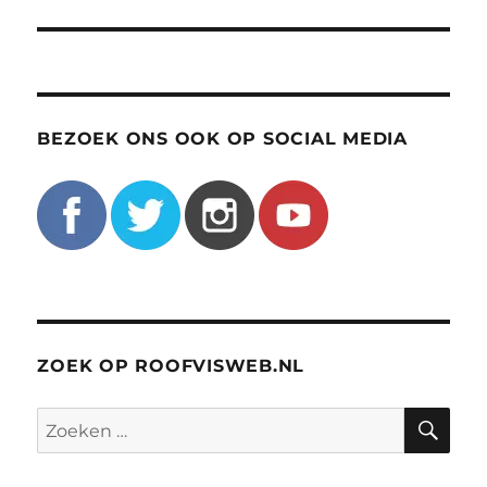
BEZOEK ONS OOK OP SOCIAL MEDIA
ZOEK OP ROOFVISWEB.NL
ZO
Zoeken
naar: