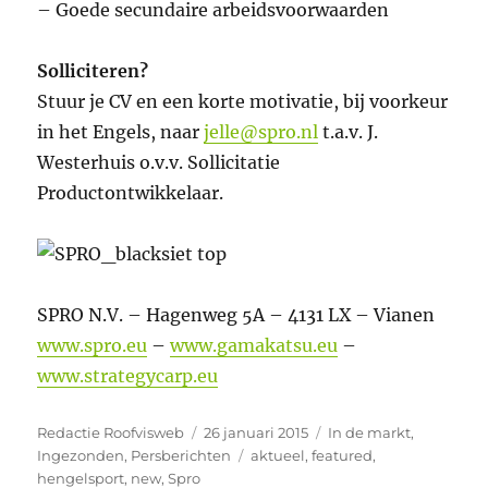
– Goede secundaire arbeidsvoorwaarden
Solliciteren?
Stuur je CV en een korte motivatie, bij voorkeur
in het Engels, naar
jelle@spro.nl
t.a.v. J.
Westerhuis o.v.v. Sollicitatie
Productontwikkelaar.
SPRO N.V. – Hagenweg 5A – 4131 LX – Vianen
www.spro.eu
–
www.gamakatsu.eu
–
www.strategycarp.eu
Auteur
Geplaatst
Categorieën
Redactie Roofvisweb
26 januari 2015
In de markt
,
op
Tags
Ingezonden
,
Persberichten
aktueel
,
featured
,
hengelsport
,
new
,
Spro