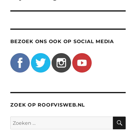
BEZOEK ONS OOK OP SOCIAL MEDIA
ZOEK OP ROOFVISWEB.NL
ZO
Zoeken
naar: