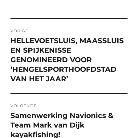
Bericht
VORIGE
navigatie
HELLEVOETSLUIS, MAASSLUIS
Vorig
bericht:
EN SPIJKENISSE
GENOMINEERD VOOR
‘HENGELSPORTHOOFDSTAD
VAN HET JAAR’
VOLGENDE
Samenwerking Navionics &
Volgend
bericht:
Team Mark van Dijk
kayakfishing!