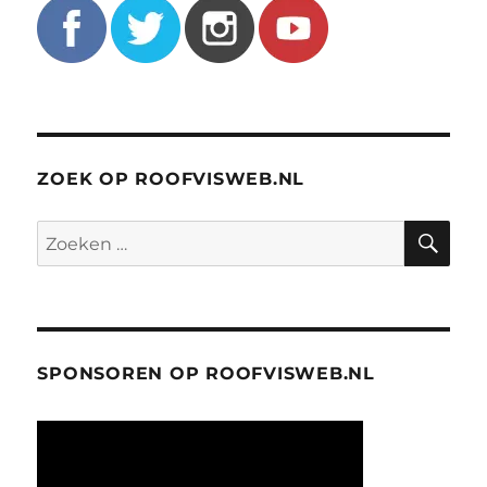
ZOEK OP ROOFVISWEB.NL
ZO
Zoeken
naar:
SPONSOREN OP ROOFVISWEB.NL