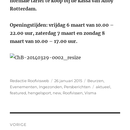
normale tarief te koop bij de kassa van Ahoy
Rotterdam.
Openingstijden: vrijdag 6 maart van 10.00 –
22.00 uur, zaterdag 7 maart en zondag 8
maart van 10.00 – 17.00 uur.
Auteur
Geplaatst
Categorieën
Redactie Roofvisweb
26 januari 2015
Beurzen
,
op
Tags
Evenementen
,
Ingezonden
,
Persberichten
aktueel
,
featured
,
hengelsport
,
new
,
Roofvissen
,
Visma
Bericht
VORIGE