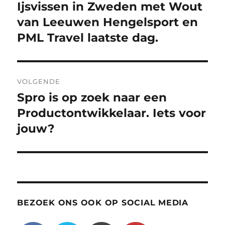
navigatie
Ijsvissen in Zweden met Wout
Vorig
bericht:
van Leeuwen Hengelsport en
PML Travel laatste dag.
VOLGENDE
Spro is op zoek naar een
Volgend
bericht:
Productontwikkelaar. Iets voor
jouw?
BEZOEK ONS OOK OP SOCIAL MEDIA