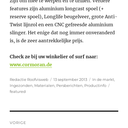
zijn om mee te werpen en te drillen. Verdere
features zijn aluminium longcast spoel (+
reserve spoel), Longlife beugelveer, grote Anti-
Twist lijnrol en een CNC gefreesde aluminium
slinger. Het enige dat nog immer onveranderd
is, is de zeer aantrekkelijke prijs.
Check ze bij uw winkelier of surf naar:
www.cormoran.de
Auteur
Geplaatst
Categorieën
Redactie Roofvisweb
13 september 2013
In de markt
,
op
Tags
Ingezonden
,
Materialen
,
Persberichten
,
Productinfo
featured
Bericht
VORIGE