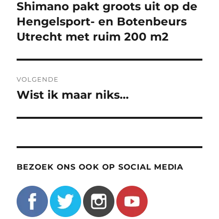
navigatie
Shimano pakt groots uit op de
Vorig
bericht:
Hengelsport- en Botenbeurs
Utrecht met ruim 200 m2
VOLGENDE
Wist ik maar niks…
Volgend
bericht:
BEZOEK ONS OOK OP SOCIAL MEDIA