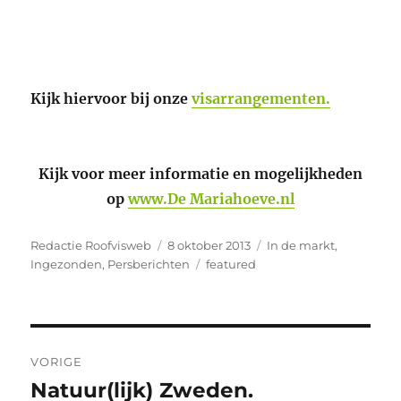
Kijk hiervoor bij onze
visarrangementen.
Kijk voor meer informatie en mogelijkheden
op
www.De Mariahoeve.nl
Auteur
Geplaatst
Categorieën
Redactie Roofvisweb
8 oktober 2013
In de markt
,
op
Tags
Ingezonden
,
Persberichten
featured
Bericht
VORIGE
navigatie
Natuur(lijk) Zweden.
Vorig