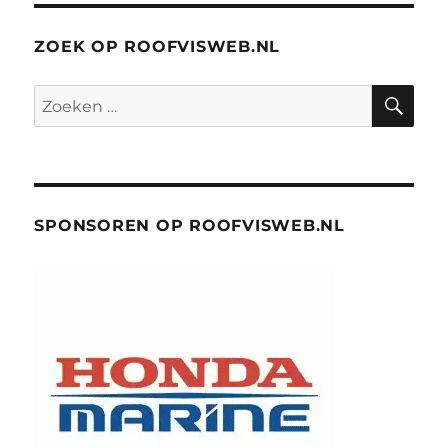
ZOEK OP ROOFVISWEB.NL
ZO
Zoeken
naar:
SPONSOREN OP ROOFVISWEB.NL