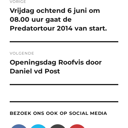
VORIGE
navigatie
Vrijdag ochtend 6 juni om
Vorig
bericht:
08.00 uur gaat de
Predatortour 2014 van start.
VOLGENDE
Openingsdag Roofvis door
Volgend
bericht:
Daniel vd Post
BEZOEK ONS OOK OP SOCIAL MEDIA