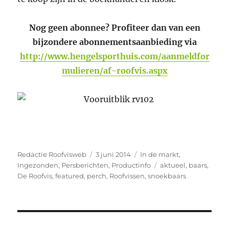
Nog geen abonnee? Profiteer dan van een
bijzondere abonnementsaanbieding via
http://www.hengelsporthuis.com/aanmeldfor
mulieren/af-roofvis.aspx
Auteur
Geplaatst
Categorieën
Redactie Roofvisweb
3 juni 2014
In de markt
,
op
Tags
Ingezonden
,
Persberichten
,
Productinfo
aktueel
,
baars
,
De Roofvis
,
featured
,
perch
,
Roofvissen
,
snoekbaars
Bericht