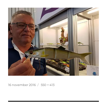
Geplaatst
Volledige
16 november 2016
550 × 413
op
grootte
Bericht