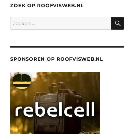
ZOEK OP ROOFVISWEB.NL
ZO
Zoeken
naar:
SPONSOREN OP ROOFVISWEB.NL