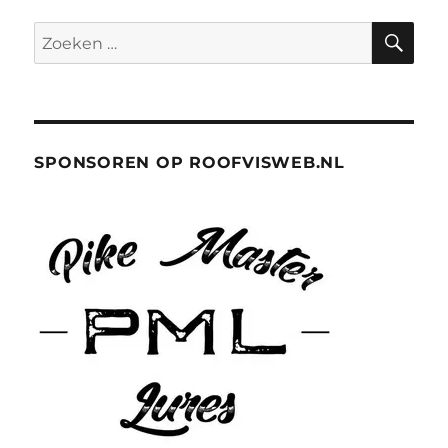
ZO
Zoeken
naar:
SPONSOREN OP ROOFVISWEB.NL