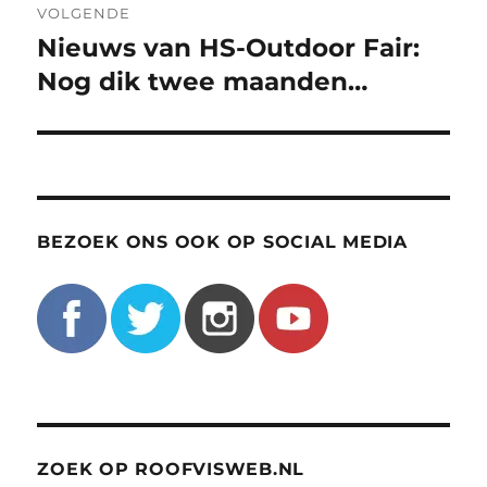
VOLGENDE
Nieuws van HS-Outdoor Fair:
Volgend
bericht:
Nog dik twee maanden…
BEZOEK ONS OOK OP SOCIAL MEDIA
ZOEK OP ROOFVISWEB.NL