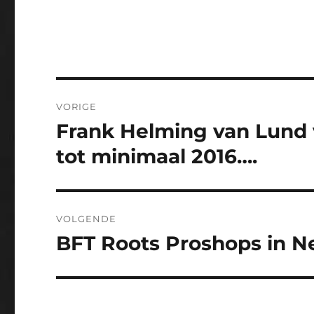
Bericht
VORIGE
navigatie
Frank Helming van Lund 
Vorig
bericht:
tot minimaal 2016….
VOLGENDE
BFT Roots Proshops in Ne
Volgend
bericht: