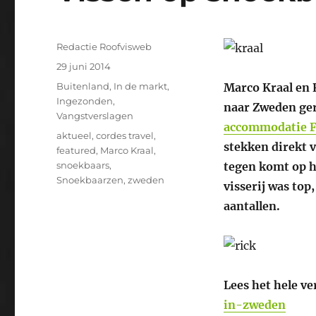
Auteur
Redactie Roofvisweb
Geplaatst
29 juni 2014
op
Categorieën
Buitenland
,
In de markt
,
Marco Kraal en R
Ingezonden
,
naar Zweden ger
Vangstverslagen
accommodatie Fl
Tags
aktueel
,
cordes travel
,
stekken direkt 
featured
,
Marco Kraal
,
snoekbaars
,
tegen komt op h
Snoekbaarzen
,
zweden
visserij was top
aantallen.
Lees het hele ve
in-zweden