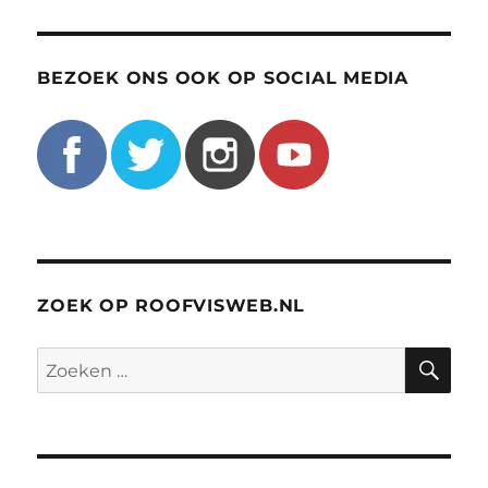
BEZOEK ONS OOK OP SOCIAL MEDIA
ZOEK OP ROOFVISWEB.NL
ZO
Zoeken
naar: