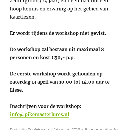
achtergrond (24 jaar) en heeft daarom een
hoop kennis en ervaring op het gebied van
kaartlezen.
Er wordt tijdens de workshop niet gevist.
De workshop zal bestaan uit maximaal 8
personen en kost €50,- p.p.
De eerste workshop wordt gehouden op
zaterdag 13 april van 10.00 tot 14.00 uur te
Lisse.
Inschrijven voor de workshop:
info@pikemasterlures.nl
Auteur
Geplaatst
Categorieën
Redactie Roofvisweb
14 maart 2013
Evenementen
,
In