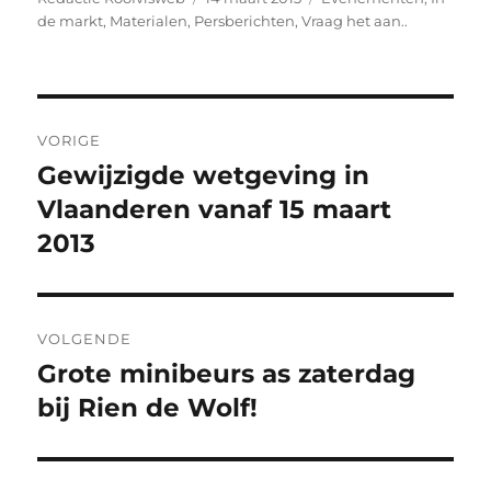
op
de markt
,
Materialen
,
Persberichten
,
Vraag het aan..
Bericht
VORIGE
navigatie
Gewijzigde wetgeving in
Vorig
bericht:
Vlaanderen vanaf 15 maart
2013
VOLGENDE
Grote minibeurs as zaterdag
Volgend
bericht:
bij Rien de Wolf!