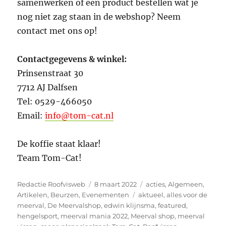
samenwerken of een product bestellen wat je
nog niet zag staan in de webshop? Neem
contact met ons op!
Contactgegevens & winkel:
Prinsenstraat 30
7712 AJ Dalfsen
Tel: 0529-466050
Email:
info@tom-cat.nl
De koffie staat klaar!
Team Tom-Cat!
Auteur
Geplaatst
Categorieën
Redactie Roofvisweb
8 maart 2022
acties
,
Algemeen
,
op
Tags
Artikelen
,
Beurzen
,
Evenementen
aktueel
,
alles voor de
meerval
,
De Meervalshop
,
edwin klijnsma
,
featured
,
hengelsport
,
meerval mania 2022
,
Meerval shop
,
meerval