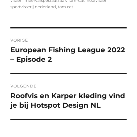
vissen
,
meervalspeciaalzaak Tom-Cat
,
Roofvissen
,
sportvisserij nederland
,
tom cat
Bericht
VORIGE
navigatie
European Fishing League 2022
Vorig
bericht:
– Episode 2
VOLGENDE
Roofvis en Karper kleding vind
Volgend
bericht:
je bij Hotspot Design NL