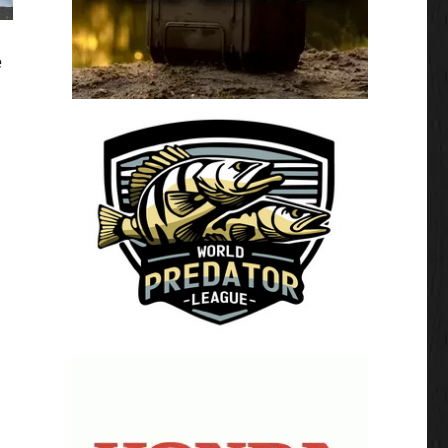
e
de dag en einduitslag.”