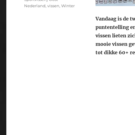
Nederland
,
vissen
,
Winter
Vandaag is de tw
puntentelling en
vissen lieten zi
mooie vissen gev
tot dikke 60+ r