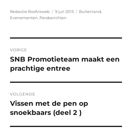
Auteur
Geplaatst
Categorieën
Redactie Roofvisweb
9 juli 2013
Buitenland
,
op
Evenementen
,
Persberichten
Bericht
VORIGE
navigatie
SNB Promotieteam maakt een
Vorig
bericht:
prachtige entree
VOLGENDE
Vissen met de pen op
Volgend
bericht:
snoekbaars (deel 2 )