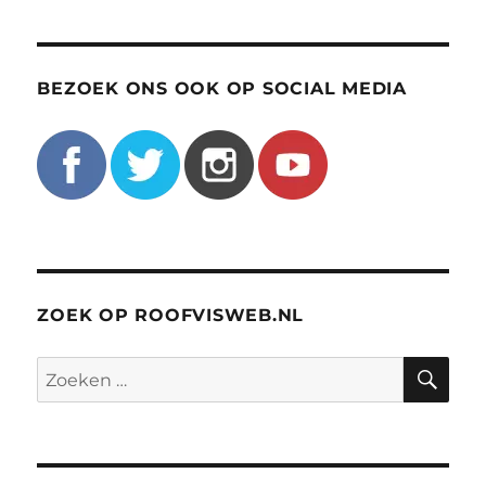
BEZOEK ONS OOK OP SOCIAL MEDIA
ZOEK OP ROOFVISWEB.NL
ZO
Zoeken
naar: