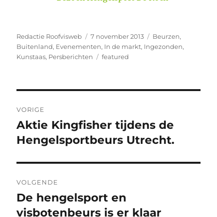
Auteur
Geplaatst
Categorieën
Redactie Roofvisweb
7 november 2013
Beurzen
,
op
Buitenland
,
Evenementen
,
In de markt
,
Ingezonden
,
Tags
Kunstaas
,
Persberichten
featured
Bericht
VORIGE
navigatie
Aktie Kingfisher tijdens de
Vorig
bericht:
Hengelsportbeurs Utrecht.
VOLGENDE
De hengelsport en
Volgend
bericht:
visbotenbeurs is er klaar