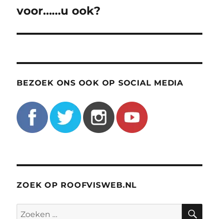
voor……u ook?
BEZOEK ONS OOK OP SOCIAL MEDIA
ZOEK OP ROOFVISWEB.NL
ZO
Zoeken