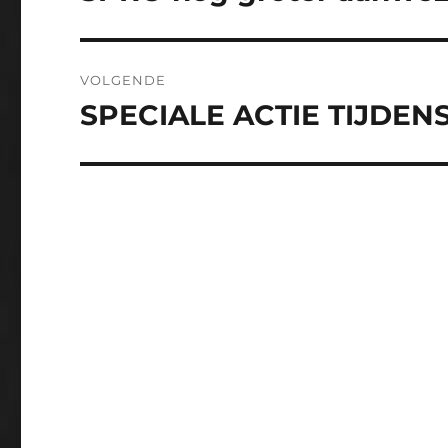
bericht:
VOLGENDE
SPECIALE ACTIE TIJDENS 
Volgend
bericht: