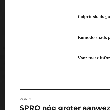
Culprit shads 5
Komodo shads pa
Voor meer infor
Bericht
VORIGE
navigatie
SPRO nóg groter aanwez
Vorig