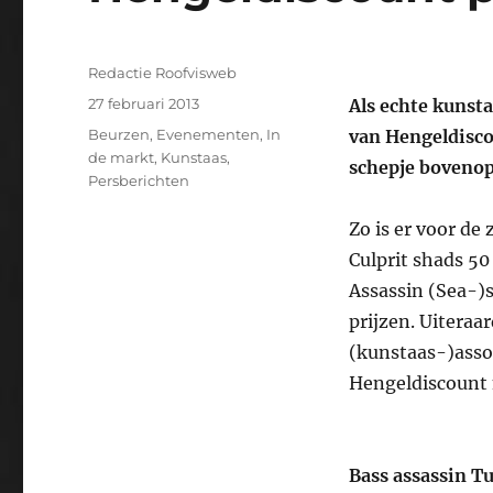
Auteur
Redactie Roofvisweb
Geplaatst
27 februari 2013
Als echte kunst
op
Categorieën
Beurzen
,
Evenementen
,
In
van Hengeldisco
de markt
,
Kunstaas
,
schepje bovenop
Persberichten
Zo is er voor de
Culprit shads 5
Assassin (Sea-)s
prijzen. Uiteraa
(kunstaas-)asso
Hengeldiscount 
Bass assassin T