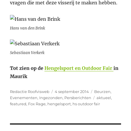
vragen die met deze visserij te maken hebben.
Hans van den Brink
Sebastiaan Verkerk
Tot zien op de
Hengelsport en Outdoor Fair
in
Maurik
Auteur
Geplaatst
Categorieën
Redactie Roofvisweb
4 september 2014
Beurzen
,
op
Tags
Evenementen
,
Ingezonden
,
Persberichten
aktueel
,
featured
,
Fox Rage
,
hengelsport
,
hs outdoor fair
Bericht