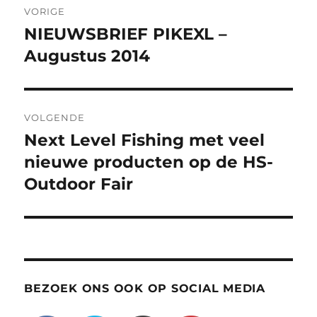
VORIGE
navigatie
NIEUWSBRIEF PIKEXL –
Vorig
bericht:
Augustus 2014
VOLGENDE
Next Level Fishing met veel
Volgend
bericht:
nieuwe producten op de HS-
Outdoor Fair
BEZOEK ONS OOK OP SOCIAL MEDIA