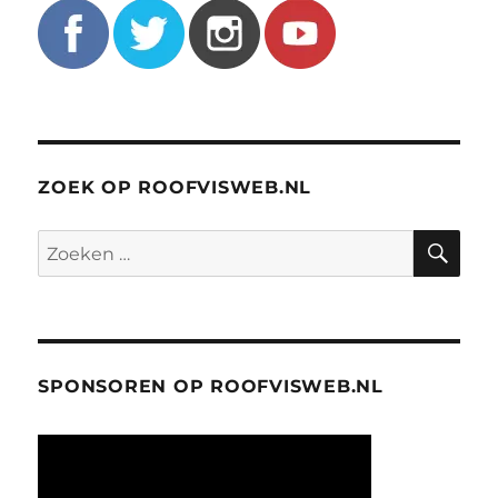
ZOEK OP ROOFVISWEB.NL
ZO
Zoeken
naar:
SPONSOREN OP ROOFVISWEB.NL