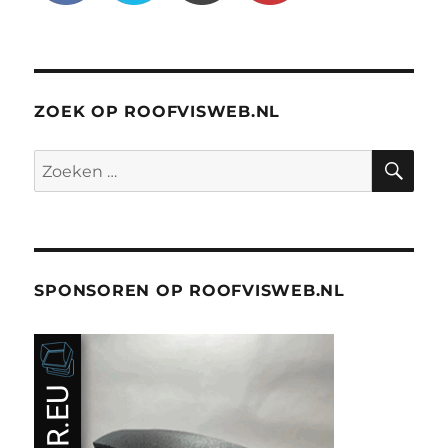
ZOEK OP ROOFVISWEB.NL
ZO
Zoeken
naar:
SPONSOREN OP ROOFVISWEB.NL