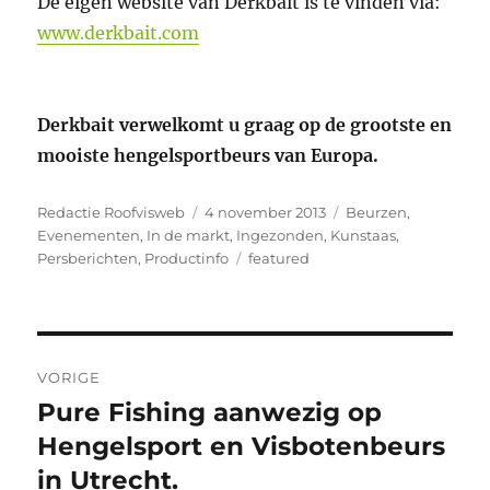
De eigen website van Derkbait is te vinden via:
www.derkbait.com
Derkbait verwelkomt u graag op de grootste en
mooiste hengelsportbeurs van Europa.
Auteur
Geplaatst
Categorieën
Redactie Roofvisweb
4 november 2013
Beurzen
,
op
Evenementen
,
In de markt
,
Ingezonden
,
Kunstaas
,
Tags
Persberichten
,
Productinfo
featured
Bericht
VORIGE
navigatie
Pure Fishing aanwezig op
Vorig
bericht:
Hengelsport en Visbotenbeurs
in Utrecht.