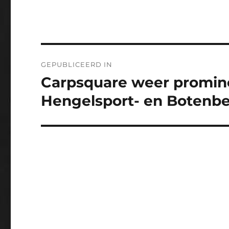
Bericht
GEPUBLICEERD IN
navigatie
Carpsquare weer promin
Hengelsport- en Botenbe