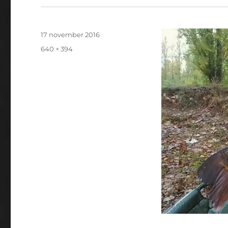
Geplaatst
17 november 2016
op
Volledige
640 × 394
grootte