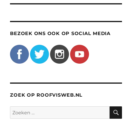
BEZOEK ONS OOK OP SOCIAL MEDIA
ZOEK OP ROOFVISWEB.NL
ZO
Zoeken
naar: