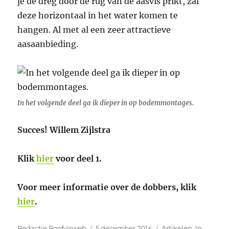
je de dreg door de rug van de aasvis prikt, zal
deze horizontaal in het water komen te
hangen. Al met al een zeer attractieve
aasaanbieding.
In het volgende deel ga ik dieper in op bodemmontages.
Succes!
Willem Zijlstra
Klik
hier
voor deel 1.
Voor meer informatie over de dobbers, klik
hier
.
Auteur
Geplaatst
Categorieën
Redactie Roofvisweb
5 december 2014
Artikelen
,
In