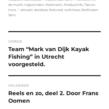
op
de markt
,
Ingezonden
,
Materialen
,
Productinfo
,
Tips en
Tags
trucs
aktueel
,
doodaas
,
featured
,
roofvisaas
,
Roofvissen
,
Spro
Bericht
VORIGE
navigatie
Team “Mark van Dijk Kayak
Vorig
bericht:
Fishing” in Utrecht
voorgesteld.
VOLGENDE
Reels en zo, deel 2. Door Frans
Volgend
bericht:
Oomen