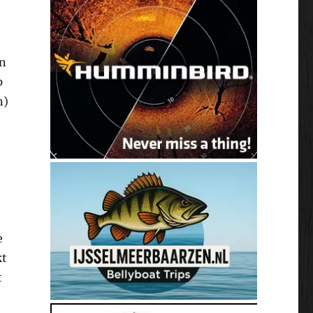
en
p
n)
e
kt
t