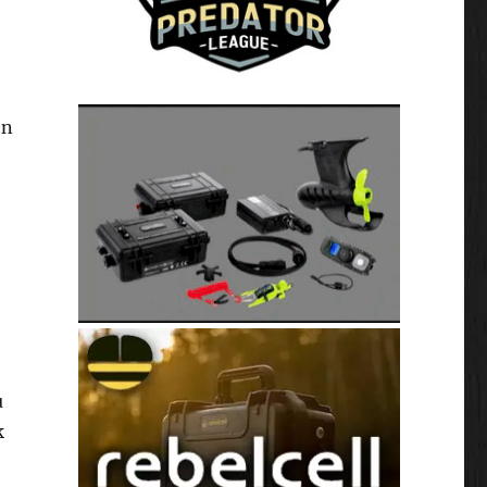
en
u
k