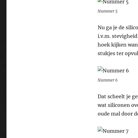
Nummer 5
Nu ga je de sili
i.v.m. stevighei
hoek kijken want
stukjes ter opvu
Nummer 6
Dat scheelt je g
wat siliconen ov
oude mal door d