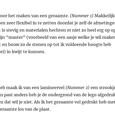
 voor het maken van een geraamte.
(Nummer 1)
Makkelijk
en zeer flexibel in te zetten doordat je zelf de afmeting
 is stevig en materialen hechten er niet zo heel erg op o
mijn “master” (voorbeeld van een aasje welke je wil make
t en bouw zo de stenen op tot ik voldoende hoogte heb
ei) in kwijt te kunnen.
 heb maak ik van een lamineervel
(Nummer 2)
een strookj
 in past anders heb je de ondergrond van de lego afgedru
en dat wil je niet. Als ik het geraamte vol gedrukt heb me
geraamte los van de plaat.