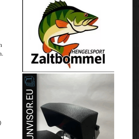
n
n.
)