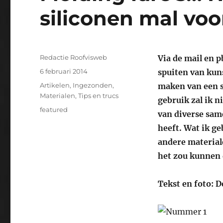
siliconen mal voo
Auteur
Redactie Roofvisweb
Via de mail en p
Geplaatst
6 februari 2014
spuiten van kuns
op
Categorieën
Artikelen
,
Ingezonden
,
maken van een s
Materialen
,
Tips en trucs
gebruik zal ik ni
Tags
featured
van diverse sam
heeft. Wat ik ge
andere materiale
het zou kunnen 
Tekst en foto: 