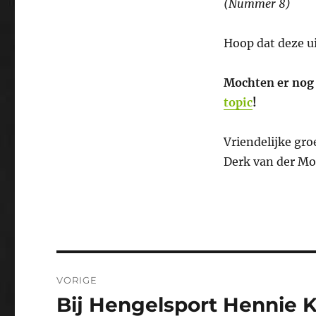
(Nummer 8)
Hoop dat deze uit
Mochten er nog 
topic
!
Vriendelijke gro
Derk van der Mo
Bericht
VORIGE
navigatie
Bij Hengelsport Hennie 
Vorig