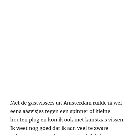
de Beemster ringvaart en regelmatig vast zat
en spinners op de bodem parkeerde. Een ander
groot probleem was het kinken van de nylon en
pas na het ontdekken van anti-kinkvaantjes
werd dat probleem minder. Op een keer kwam
er een visser uit Beverwijk die met me de polder
in wou en alleen maar met kunstaas viste en
dat waren onverzwaarde tandemspinners. Ik
zag hoe hij er in de polder op vrij ondiep water
snoek mee ving en was de koning te rijk toen ik
er twee van hem kreeg en er ook een snoekje
mee ving. Pas later kreeg ik door dat ik met een
zeer bekende wielrenner gevist had: Ab
Geldermans, ooit drager van de gele trui in de
Tour de France.