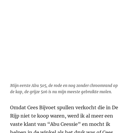
geschikt waren voor de ondiepe Eilandspolder
en ik ving er veel snoeken mee. Inmiddels had
ik van een Conolon holglas blank, losse kurken
en verchroomde ogen een lichte spinhengel
gemaakt en de lichte spinners lieten zich daar
goed mee werpen en binnen vissen. En vooral
na de aankoop van de Abu 505 molen was het
vissen met kunstaas mijn lust en mijn leven.
Nadat ik eerst de oude visbladen van Cees
Bijvoet mocht lezen, werd ik daarna zelf
abonnee en probeerde ik veel nieuwe dingen in
de polder uit. Ook regelde Cees ieder jaar de Abu
catalogus Napp och Nytt, in het Engels Tight
Lines en Petri Heil voor Duitsland. Voordat je
het weet verzamel je die catalogi waar heel veel
tips en informatie in staat en ik heb er op dit