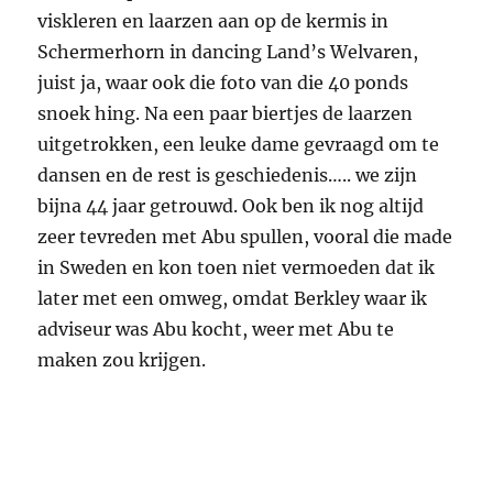
Mijn beste combinatie in de 60-70er jaren om mee te spinnen
en ik zal deze zelfbouwhengel nooit wegdoen.
Tot zover mijn overstappen, van Zweden naar
Nederland en van levend aas naar kunstaas. Op
snoekgebied een grote verandering maar niet
de grootste. Dat was het feit dat ik zo midden
jaren 60, kan ook iets eerder geweest zijn, alle
snoeken die ik ving voorzichtig onthaakte en
netjes terugzette. Ik voelde me toen pas een
echte snoekvisser en het terugzetten van die
eerste snoek gaf een heel voldaan gevoel.
Jan Eggers