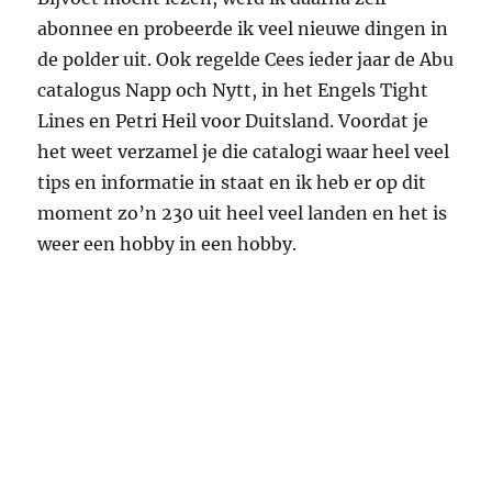
dan gepland. Toen ik terug kwam van een 5
weekse trip door Zweden belandde ik met
viskleren en laarzen aan op de kermis in
Schermerhorn in dancing Land’s Welvaren,
juist ja, waar ook die foto van die 40 ponds
snoek hing. Na een paar biertjes de laarzen
uitgetrokken, een leuke dame gevraagd om te
dansen en de rest is geschiedenis….. we zijn
bijna 44 jaar getrouwd. Ook ben ik nog altijd
zeer tevreden met Abu spullen, vooral die made
in Sweden en kon toen niet vermoeden dat ik
later met een omweg, omdat Berkley waar ik
adviseur was Abu kocht, weer met Abu te
maken zou krijgen.