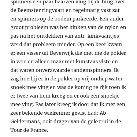
Mijn eerste Abu 505, de rode en nog zonder chroomrand op
de kap, de grijze 506 is nu mijn meeste gebruikte molen.
Omdat Cees Bijvoet spullen verkocht die in De
Rijp niet te koop waren, werd ik al meer een
vaste klant van “Abu Ceessie” en mocht ik
helpen in de winkel als het druk was of Cees
door zijn moeder geroepen werd om te eten.
Zijn bijnaam zegt het al, Cees was gecharmeerd
van de kwaliteitsspullen van Abu en had een
groot Abu assortiment in zijn winkel. Een van
de eerste Abu zaken die ik kocht waren de
onverzwaarde Abu Reflex spinners die prima