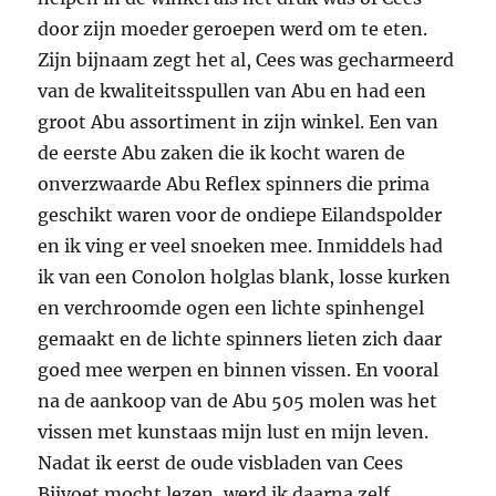
moment zo’n 230 uit heel veel landen en het is
weer een hobby in een hobby.
Ik leerde veel over kunstaas vissen uit deze Abu catalogi in
deze periode.
Ik schreef naar hengelsportfabrikanten zoals
Rapala, Mepps en niet te vergeten Abu en had
zelfs plannen om bij Abu te gaan werken. Ik
was bezig met een cursus Zweeds en
correspondeerde met de leuke dochter van de
personeelschef van Abu: Ingegerd Borgström.
Haar ome was Göte Borgström en die was de
eigenaar van het hele Abu gebeuren. Een goede
kruiwagen dus maar ook dat liep weer anders