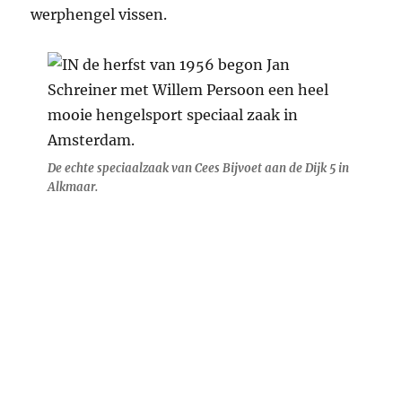
werphengel vissen.
De echte speciaalzaak van Cees Bijvoet aan de Dijk 5 in
Alkmaar.
Met de gastvissers uit Amsterdam ruilde ik wel
eens aasvisjes tegen een spinner of kleine
houten plug en kon ik ook met kunstaas vissen.
Ik weet nog goed dat ik aan veel te zware
spinners een paar baarzen ving bij de brug over