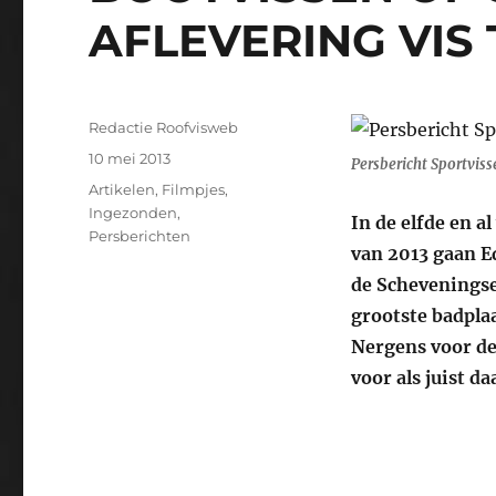
AFLEVERING VIS 
Auteur
Redactie Roofvisweb
Geplaatst
10 mei 2013
Persbericht Sportviss
op
Categorieën
Artikelen
,
Filmpjes
,
Ingezonden
,
In de elfde en a
Persberichten
van 2013 gaan E
de Scheveningse 
grootste badplaa
Nergens voor de
voor als juist da