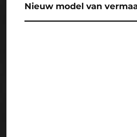
Nieuw model van vermaa
Volgend
bericht: