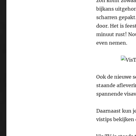
zon komt zowaar
bijkans uitgehon
scharren gepakt.
door. Het is fee
minuut rust! Nou
even nemen.
Ook de nieuwe se
staande afleveri
spannende visav
Daarnaast kun j
vistips bekijke