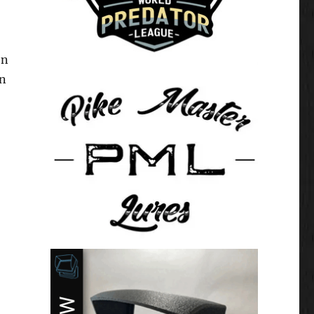
en
on