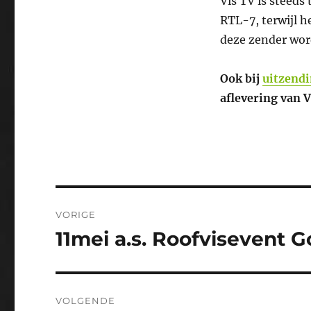
Vis TV is steeds
RTL-7, terwijl h
deze zender wor
Ook bij
uitzendi
aflevering van V
Bericht
VORIGE
navigatie
11mei a.s. Roofvisevent
Vorig
bericht:
VOLGENDE