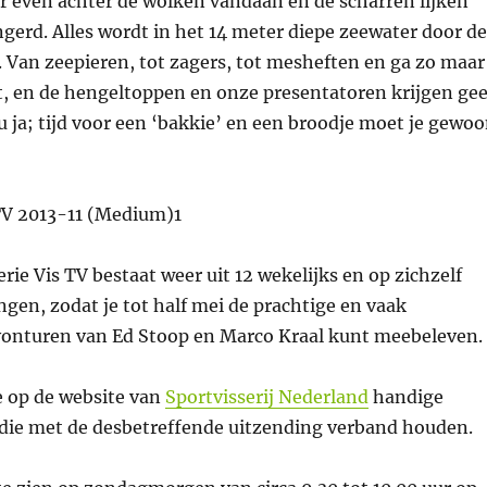
 even achter de wolken vandaan en de scharren lijken
gerd. Alles wordt in het 14 meter diepe zeewater door de
 Van zeepieren, tot zagers, tot mesheften en ga zo maar
st, en de hengeltoppen en onze presentatoren krijgen ge
 ja; tijd voor een ‘bakkie’ en een broodje moet je gewo
rie Vis TV bestaat weer uit 12 wekelijks en op zichzelf
ngen, zodat je tot half mei de prachtige en vaak
onturen van Ed Stoop en Marco Kraal kunt meebeleven.
e op de website van
Sportvisserij Nederland
handige
n die met de desbetreffende uitzending verband houden.