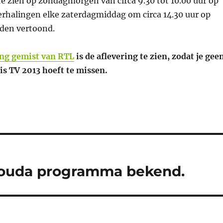
 te zien op zondagmorgen van circa 9.30 tot 10.00 uur op
erhalingen elke zaterdagmiddag om circa 14.30 uur op
den vertoond.
ng gemist van RTL
is de aflevering te zien, zodat je gee
is TV 2013 hoeft te missen.
 Gouda programma bekend.