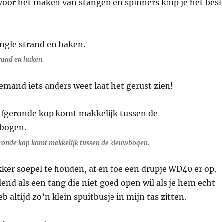
voor het maken van stangen en spinners knip je het best
trand en haken.
iemand iets anders weet laat het gerust zien!
ronde kop komt makkelijk tussen de kieuwbogen.
ker soepel te houden, af en toe een drupje WD40 er op.
elend als een tang die niet goed open wil als je hem echt
b altijd zo’n klein spuitbusje in mijn tas zitten.