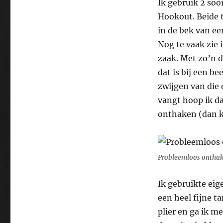
Ik gebruik 2 soo
Hookout. Beide 
in de bek van e
Nog te vaak zie
zaak. Met zo’n d
dat is bij een b
zwijgen van die 
vangt hoop ik d
onthaken (dan k
Probleemloos onthak
Ik gebruikte eig
een heel fijne t
plier en ga ik m