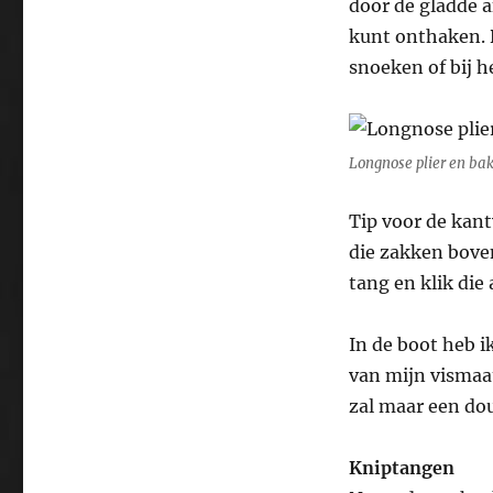
door de gladde 
kunt onthaken. D
snoeken of bij h
Longnose plier en bak
Tip voor de kant
die zakken bove
tang en klik die 
In de boot heb i
van mijn vismaat
zal maar een do
Kniptangen