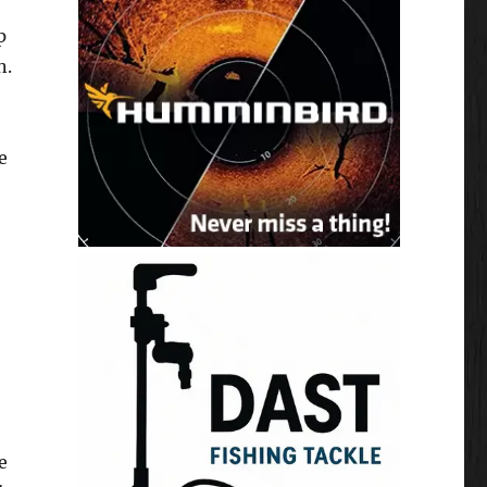
p
n.
e
e