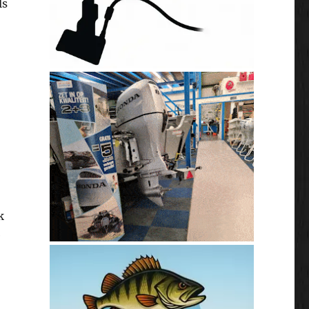
ls
k
e