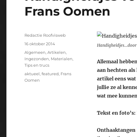
Frans Oomen
Auteur
Redactie Roofvisweb
Geplaatst
16 oktober 2014
Handigheidjes…door
op
Categorieën
Algemeen
,
Artikelen
,
Ingezonden
,
Materialen
,
Allemaal hebben
Tips en trucs
aan hechten als 
Tags
aktueel
,
featured
,
Frans
artikel eens wat
Oomen
jullie ze al ken
wat mee kunnen
Tekst en foto’s
Onthaaktangen