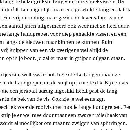
ktang de belangrijkste tang voor ons snoekvissers. Ga
onder! Ik ken eigenlijk maar een geschikte tang en dat i
. Een vrij duur ding maar gezien de levensduur van de
 een aantal jaren uitgesmeerd ook weer niet zo heel duur.
ijne lange handgrepen voor diep gehaakte vissen en een
m langs de kieuwen naar binnen te kunnen. Ruim
vrij knippen van een vis overigens wel altijd de
 op in je boot. Je zal er maar in grijpen of gaan staan.
tjes zijn welliswaar ook hele sterke tangen maar ze
 in de handgrepen en de snijkop is me te dik. Bij een vis
 die een jerkbait aardig ingeslikt heeft past de tang
 in de bek van de vis. Ook zie je wel eens zgn
pecifiek voor de roofvis met mooie lange handgrepen. Ee
knip je er wel mee door maar een zware trailerhaak van
wordt al moeilijker om maar te zwijgen van splitringen.