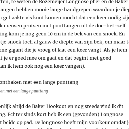
rten, te weten de Rozemeijer Longnose plier en de Baker
tangen hebben mooie lange handgrepen waardoor je die
en gehaakte vis kunt komen mocht dat een keer nodig zij
 ik mensen prutsen met punttangen uit de doe-het-zelf
ing kom je nog geen 10 cm in de bek van een snoek. En
eetje snoek toch al gauw de diepte van zijn bek, om maar t
ene gigant die je vroeg of laat een keer vangt. Als je hem
at je er goed mee om gaat en dat begint met goed
an ik hem ook nog een keer vangen).
en met een lange punttang
enlijk altijd de Baker Hookout en nog steeds vind ik dit
ang. Echter sinds kort heb ik een (gevonden) Longnose
et beide op pad. De longnose heeft mijn voorkeur omdat j