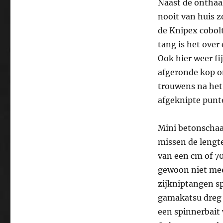
Naast de onthaa
nooit van huis z
de Knipex cobolt
tang is het over
Ook hier weer f
afgeronde kop o
trouwens na het 
afgeknipte punten
Mini betonschaar
missen de lengte
van een cm of 70
gewoon niet meer
zijkniptangen s
gamakatsu dreg 
een spinnerbait 