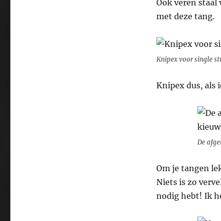
Ook veren staal 
met deze tang.
Knipex voor single s
Knipex dus, als 
De afge
Om je tangen lek
Niets is zo verv
nodig hebt! Ik he