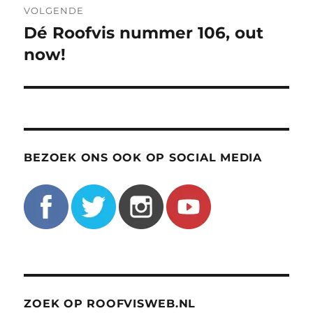
VOLGENDE
Dé Roofvis nummer 106, out
Volgend
bericht:
now!
BEZOEK ONS OOK OP SOCIAL MEDIA
ZOEK OP ROOFVISWEB.NL