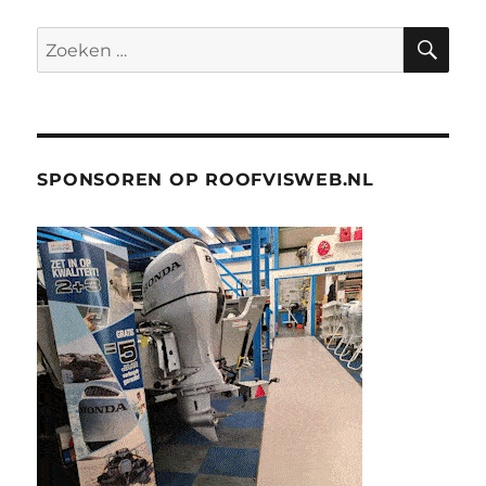
ZO
Zoeken
naar:
SPONSOREN OP ROOFVISWEB.NL