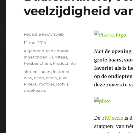
veelzijdigheid va
Auteur
Redactie Roofvisweb
Geplaatst
14 mei 2014
op
Categorieën
Algemeen
,
In de markt
,
Met de opening v
Ingezonden
,
Kunstaas
,
grote baars, sno
Persberichten
,
Productinfo
favoriet als is 
Tags
aktueel
,
baars
,
featured
,
op de ondiepten
new
,
news
,
perch
,
pike
,
PikeXL
,
roofblei
,
roofvis
,
deze rovers te v
snoekbaars
De
2RC serie
is d
stappen; van nét