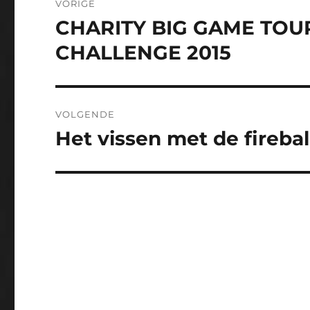
VORIGE
navigatie
CHARITY BIG GAME TO
Vorig
bericht:
CHALLENGE 2015
VOLGENDE
Het vissen met de fireball
Volgend
bericht: