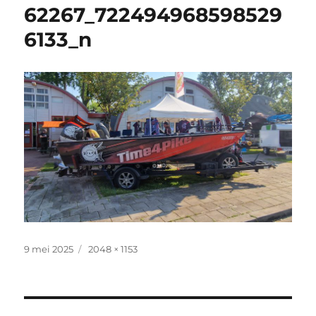
62267_722494968598529
6133_n
Geplaatst
Volledige
9 mei 2025
2048 × 1153
op
grootte
Bericht