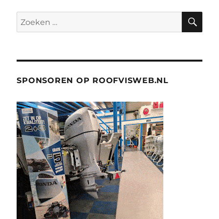
ZO
Zoeken
naar:
SPONSOREN OP ROOFVISWEB.NL