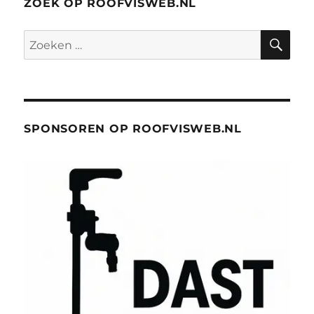
ZOEK OP ROOFVISWEB.NL
ZO
Zoeken
naar:
SPONSOREN OP ROOFVISWEB.NL