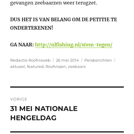
gevangen zeebaarzen weer terugzet.
DUS HET IS VAN BELANG OM DE PETITIE TE
ONDERTEKENEN!
GA NAAR:
http://nlfishing.nl/stem-tegen/
Auteur
Geplaatst
Categorieën
Tags
Redactie Roofvisweb
26 mei 2014
Persberichten
op
aktueel
,
featured
,
Roofvissen
,
zeebaars
Bericht
VORIGE
navigatie
31 MEI NATIONALE
Vorig
bericht:
HENGELDAG