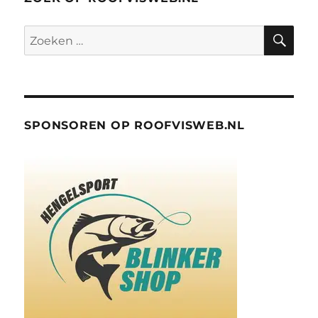
ZO
Zoeken
naar:
SPONSOREN OP ROOFVISWEB.NL