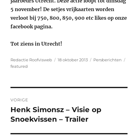
jaarbeurs Utrecht. Deze actie loopt tot dinsdag
5 november! De setjes vrijkaarten worden
verloot bij 750, 800, 850, 900 etc likes op onze
facebook pagina.
Tot ziens in Utrecht!
Auteur
Geplaatst
Categorieën
Tags
Redactie Roofvisweb
18 oktober 2013
Persberichten
op
featured
Bericht
VORIGE
navigatie
Henk Simonsz – Visie op
Vorig
bericht:
Snoekvissen – Trailer