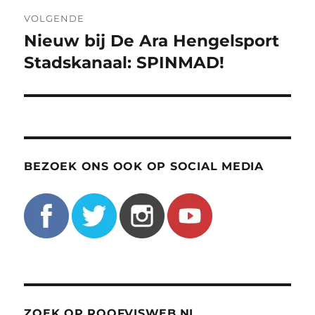
VOLGENDE
Nieuw bij De Ara Hengelsport
Volgend
bericht:
Stadskanaal: SPINMAD!
BEZOEK ONS OOK OP SOCIAL MEDIA
ZOEK OP ROOFVISWEB.NL