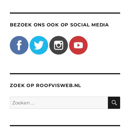
BEZOEK ONS OOK OP SOCIAL MEDIA
ZOEK OP ROOFVISWEB.NL
ZO
Zoeken
naar: