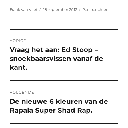
Auteur
Geplaatst
Categorieën
Frank van Vliet
28 september 2012
Persberichten
op
Bericht
VORIGE
navigatie
Vraag het aan: Ed Stoop –
Vorig
bericht:
snoekbaarsvissen vanaf de
kant.
VOLGENDE
De nieuwe 6 kleuren van de
Volgend
bericht:
Rapala Super Shad Rap.