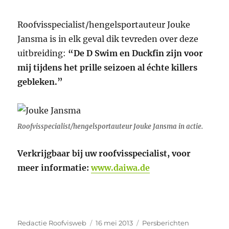
Roofvisspecialist/hengelsportauteur Jouke
Jansma is in elk geval dik tevreden over deze
uitbreiding:
“De D Swim en Duckfin zijn voor
mij tijdens het prille seizoen al échte killers
gebleken.”
Roofvisspecialist/hengelsportauteur Jouke Jansma in actie.
Verkrijgbaar bij uw roofvisspecialist, voor
meer informatie:
www.daiwa.de
Auteur
Geplaatst
Categorieën
Redactie Roofvisweb
16 mei 2013
Persberichten