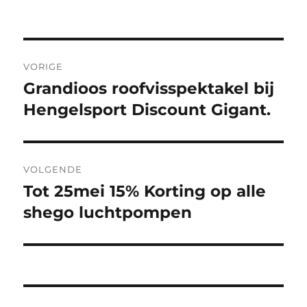
op
Bericht
VORIGE
navigatie
Grandioos roofvisspektakel bij
Vorig
bericht:
Hengelsport Discount Gigant.
VOLGENDE
Tot 25mei 15% Korting op alle
Volgend
bericht:
shego luchtpompen