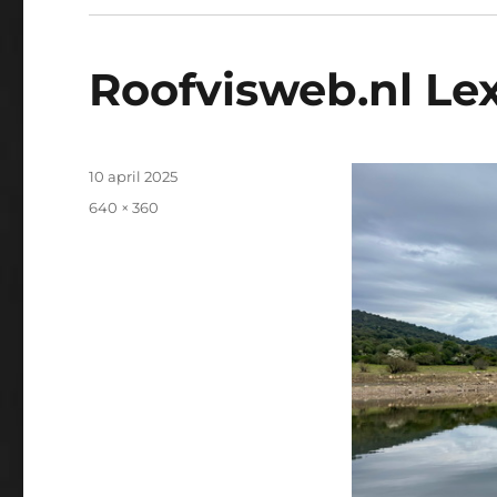
Roofvisweb.nl Lex
Geplaatst
10 april 2025
op
Volledige
640 × 360
grootte