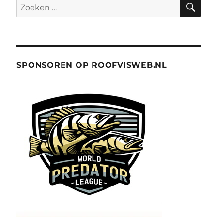
ZO
Zoeken
naar:
SPONSOREN OP ROOFVISWEB.NL