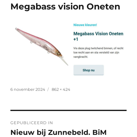
Megabass vision Oneten
Geplaatst
Volledige
6 november 2024
862 × 424
op
grootte
Bericht
GEPUBLICEERD IN
navigatie
Nieuw bij Zunnebeld. BiM