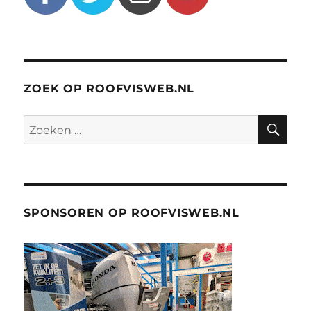
ZOEK OP ROOFVISWEB.NL
ZO
Zoeken
naar:
SPONSOREN OP ROOFVISWEB.NL