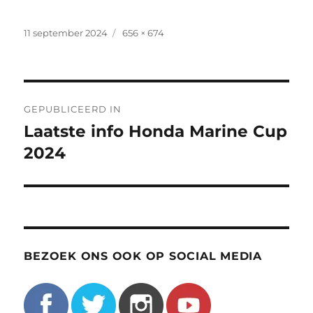
Geplaatst
Volledige
11 september 2024
656 × 674
op
grootte
Bericht
GEPUBLICEERD IN
navigatie
Laatste info Honda Marine Cup
2024
BEZOEK ONS OOK OP SOCIAL MEDIA