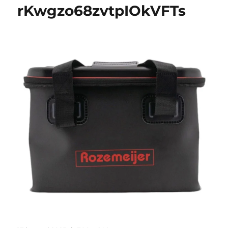
rKwgzo68zvtpIOkVFTs