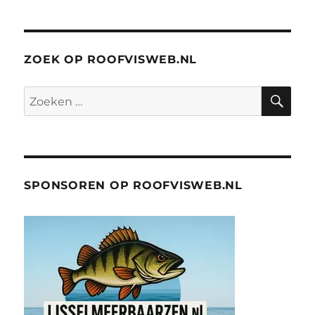
ZOEK OP ROOFVISWEB.NL
ZO
Zoeken
naar:
SPONSOREN OP ROOFVISWEB.NL