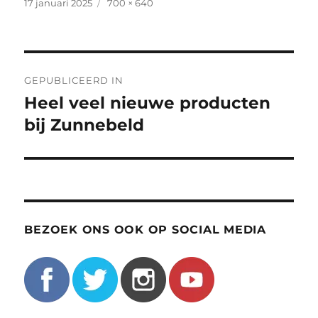
Geplaatst
Volledige
17 januari 2025
700 × 640
op
grootte
Bericht
GEPUBLICEERD IN
navigatie
Heel veel nieuwe producten
bij Zunnebeld
BEZOEK ONS OOK OP SOCIAL MEDIA