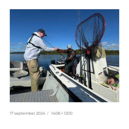
Geplaatst
Volledige
17 september 2024
1408 × 1200
op
grootte