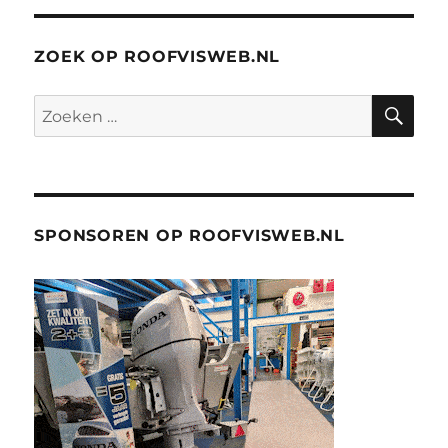
ZOEK OP ROOFVISWEB.NL
ZO
Zoeken
naar:
SPONSOREN OP ROOFVISWEB.NL