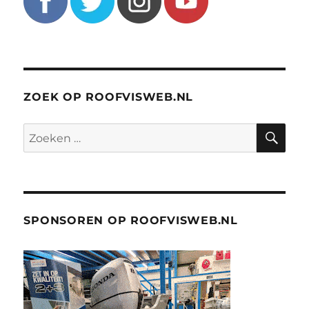
ZOEK OP ROOFVISWEB.NL
ZO
Zoeken
naar:
SPONSOREN OP ROOFVISWEB.NL