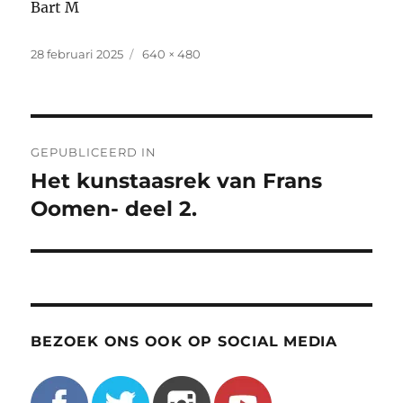
Bart M
Geplaatst
Volledige
28 februari 2025
640 × 480
op
grootte
Bericht
GEPUBLICEERD IN
navigatie
Het kunstaasrek van Frans
Oomen- deel 2.
BEZOEK ONS OOK OP SOCIAL MEDIA