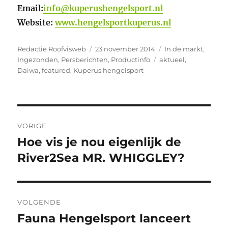
Email:
info@kuperushengelsport.nl
Website:
www.hengelsportkuperus.nl
Auteur
Geplaatst
Categorieën
Redactie Roofvisweb
23 november 2014
In de markt
,
op
Tags
Ingezonden
,
Persberichten
,
Productinfo
aktueel
,
Daiwa
,
featured
,
Kuperus hengelsport
Bericht
VORIGE
navigatie
Hoe vis je nou eigenlijk de
Vorig
bericht:
River2Sea MR. WHIGGLEY?
VOLGENDE
Fauna Hengelsport lanceert
Volgend