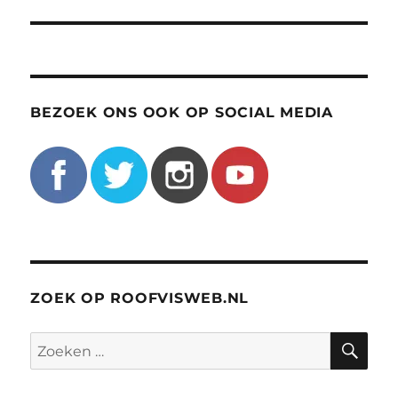
BEZOEK ONS OOK OP SOCIAL MEDIA
ZOEK OP ROOFVISWEB.NL
ZO
Zoeken
naar: