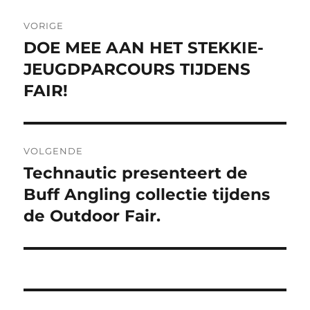
Bericht
VORIGE
navigatie
DOE MEE AAN HET STEKKIE-
Vorig
bericht:
JEUGDPARCOURS TIJDENS
FAIR!
VOLGENDE
Technautic presenteert de
Volgend
bericht:
Buff Angling collectie tijdens
de Outdoor Fair.