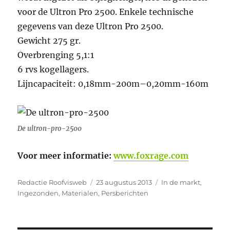
voor de Ultron Pro 2500. Enkele technische
gegevens van deze Ultron Pro 2500.
Gewicht 275 gr.
Overbrenging 5,1:1
6 rvs kogellagers.
Lijncapaciteit: 0,18mm-200m–0,20mm-160m
De ultron-pro-2500
Voor meer informatie:
www.foxrage.com
Auteur
Geplaatst
Categorieën
Redactie Roofvisweb
23 augustus 2013
In de markt
,
op
Ingezonden
,
Materialen
,
Persberichten