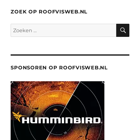
ZOEK OP ROOFVISWEB.NL
ZO
Zoeken
naar:
SPONSOREN OP ROOFVISWEB.NL