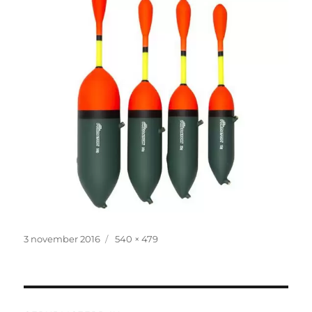
Geplaatst
Volledige
3 november 2016
540 × 479
op
grootte
Bericht