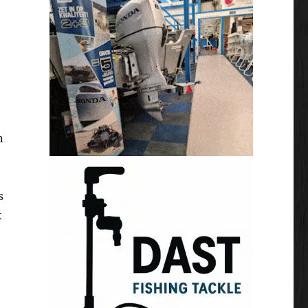
n
s
k