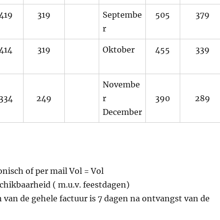
419
319
Septembe
505
379
r
414
319
Oktober
455
339
Novembe
334
249
r
390
289
December
nisch of per mail Vol = Vol
chikbaarheid ( m.u.v. feestdagen)
 van de gehele factuur is 7 dagen na ontvangst van de