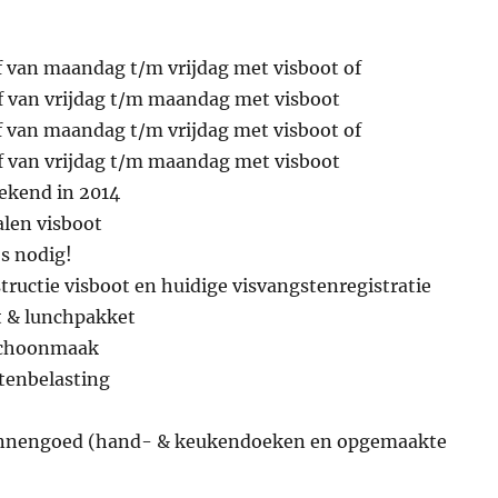
f van maandag t/m vrijdag met visboot of
jf van vrijdag t/m maandag met visboot
f van maandag t/m vrijdag met visboot of
jf van vrijdag t/m maandag met visboot
ekend in 2014
alen visboot
s nodig!
structie visboot en huidige visvangstenregistratie
t & lunchpakket
dschoonmaak
stenbelasting
e linnengoed (hand- & keukendoeken en opgemaakte