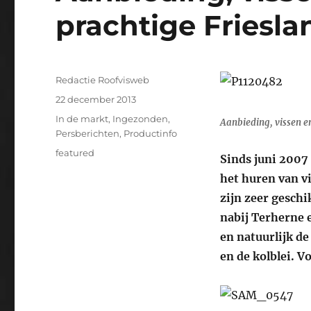
prachtige Friesla
Auteur
Redactie Roofvisweb
Geplaatst
22 december 2013
op
Categorieën
In de markt
,
Ingezonden
,
Aanbieding, vissen e
Persberichten
,
Productinfo
Tags
featured
Sinds juni 2007 
het huren van vi
zijn zeer geschi
nabij Terherne 
en natuurlijk d
en de kolblei. V