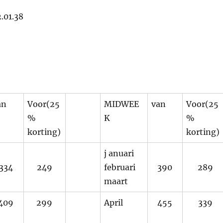
an
Voor(25
MIDWEE
van
Voor(25
%
K
%
korting)
korting)
j anuari
334
249
februari
390
289
maart
409
299
April
455
339