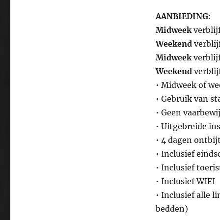
AANBIEDING:
Midweek
verblij
Weekend
verbli
Midweek
verblij
Weekend
verbli
• Midweek of we
• Gebruik van st
• Geen vaarbewij
• Uitgebreide in
• 4 dagen ontbij
• Inclusief ein
• Inclusief toeri
• Inclusief WIFI
• Inclusief all
bedden)