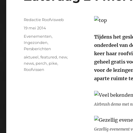
Auteur
Redactie Roofvisweb
Geplaatst
19 mei 2014
op
Categorieën
Evenementen
,
Tijdens het ges
Ingezonden
,
onderdeel van d
Persberichten
keer haar roofvi
Tags
aktueel
,
featured
,
new
,
geheel gratis
vo
news
,
perch
,
pike
,
Roofvissen
voor de lezinge
aparte ruimte t
Airbrush demo met n
Gezellig evenement v