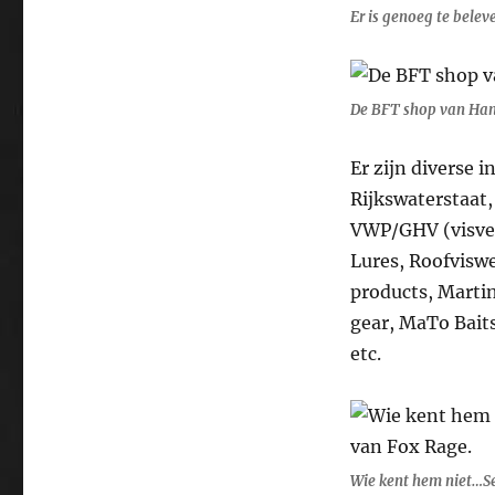
Er is genoeg te belev
De BFT shop van Han
Er zijn diverse 
Rijkswaterstaat,
VWP/GHV (visver
Lures, Roofviswe
products, Martin
gear, MaTo Baits
etc.
Wie kent hem niet…Se