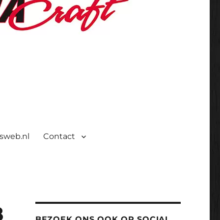
isweb.nl
Contact
8
BEZOEK ONS OOK OP SOCIAL