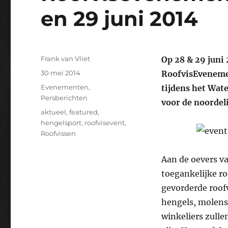
en 29 juni 2014
Auteur
Frank van Vliet
Op 28 & 29 juni 
Geplaatst
30 mei 2014
RoofvisEvenemen
op
Categorieën
Evenementen
,
tijdens het Wat
Persberichten
voor de noordeli
Tags
aktueel
,
featured
,
hengelsport
,
roofvisevent
,
Roofvissen
Aan de oevers v
toegankelijke r
gevorderde roof
hengels, molens,
winkeliers zulle