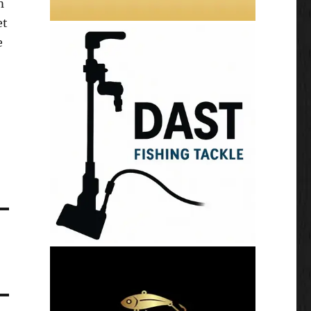
m
et
e