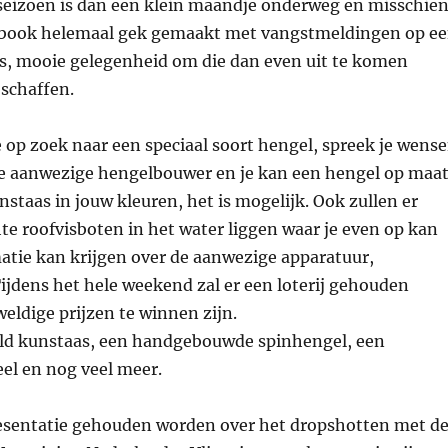
sseizoen is dan een klein maandje onderweg en misschie
cebook helemaal gek gemaakt met vangstmeldingen op e
s, mooie gelegenheid om die dan even uit te komen
 schaffen.
 op zoek naar een speciaal soort hengel, spreek je wens
e aanwezige hengelbouwer en je kan een hengel op maa
staas in jouw kleuren, het is mogelijk. Ook zullen er
hte roofvisboten in het water liggen waar je even op kan
atie kan krijgen over de aanwezige apparatuur,
 Tijdens het hele weekend zal er een loterij gehouden
ldige prijzen te winnen zijn.
eld kunstaas, een handgebouwde spinhengel, een
eel en nog veel meer.
presentatie gehouden worden over het dropshotten met d