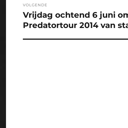
VOLGENDE
Vrijdag ochtend 6 juni o
Volgend
bericht:
Predatortour 2014 van sta