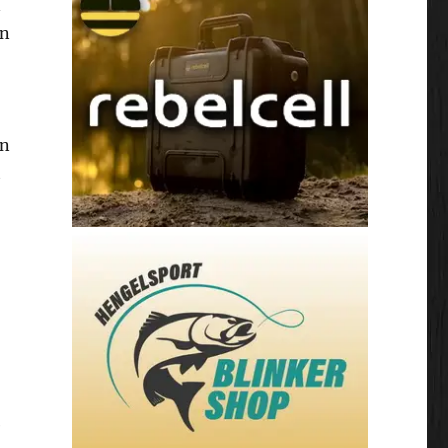
n
en
en
t
e