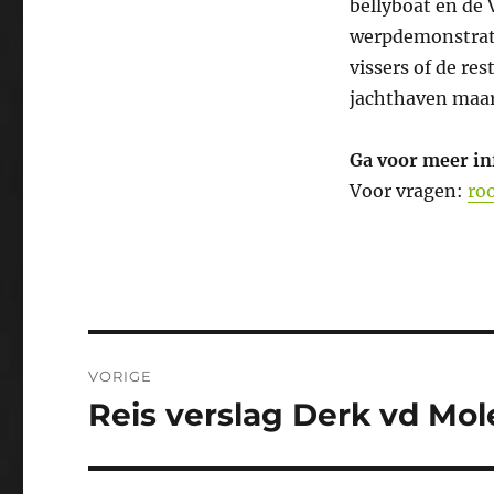
bellyboat en de 
werpdemonstrati
vissers of de re
jachthaven maar
Ga voor meer in
Voor vragen:
ro
Bericht
VORIGE
navigatie
Reis verslag Derk vd Mo
Vorig
bericht: