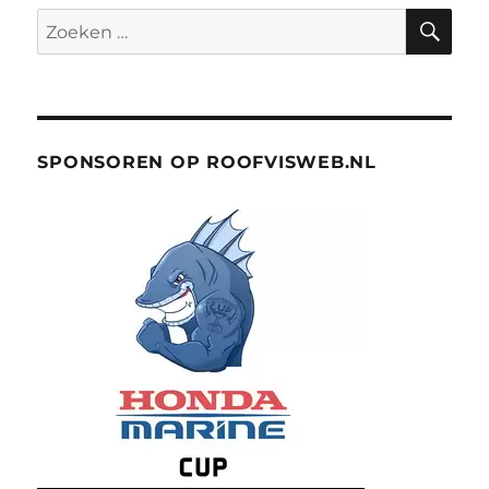
ZO
Zoeken
naar:
SPONSOREN OP ROOFVISWEB.NL