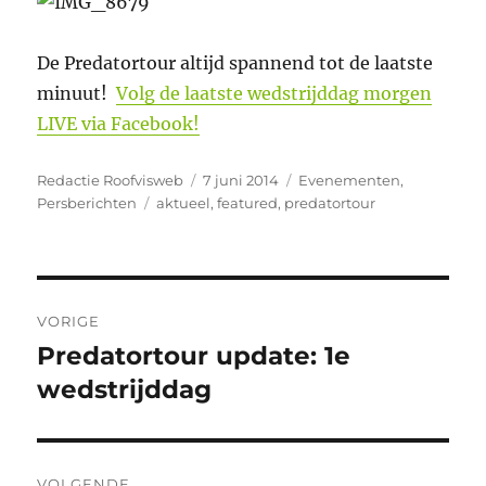
De Predatortour altijd spannend tot de laatste
minuut!
Volg de laatste wedstrijddag morgen
LIVE via Facebook!
Auteur
Geplaatst
Categorieën
Redactie Roofvisweb
7 juni 2014
Evenementen
,
Tags
op
Persberichten
aktueel
,
featured
,
predatortour
Bericht
VORIGE
navigatie
Predatortour update: 1e
Vorig
bericht:
wedstrijddag
VOLGENDE