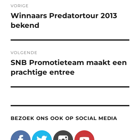
VORIGE
navigatie
Winnaars Predatortour 2013
Vorig
bericht:
bekend
VOLGENDE
SNB Promotieteam maakt een
Volgend
bericht:
prachtige entree
BEZOEK ONS OOK OP SOCIAL MEDIA