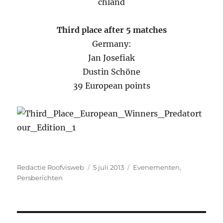
Third place after 5 matches
Germany:
Jan Josefiak
Dustin Schöne
39 European points
Auteur
Geplaatst
Categorieën
Redactie Roofvisweb
5 juli 2013
Evenementen
,
op
Persberichten
Bericht