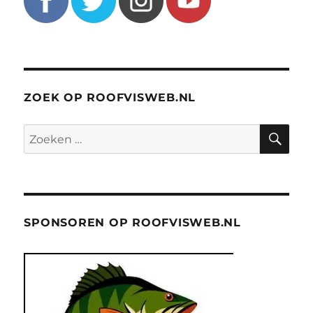
ZOEK OP ROOFVISWEB.NL
ZO
Zoeken
naar:
SPONSOREN OP ROOFVISWEB.NL