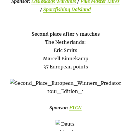
Sponsor:
Edsleskogs Wardhüs
/
Pike Master Lures
/
Sportfishing Dalsland
Second place after 5 matches
The Netherlands:
Eric Smits
Marcell Binnekamp
37 European points
Sponsor:
FTCN