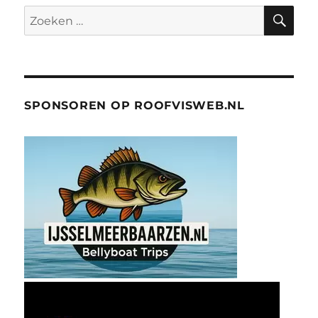
ZO
Zoeken
naar:
SPONSOREN OP ROOFVISWEB.NL